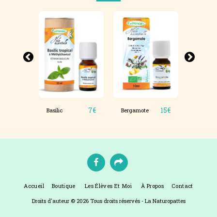
ïac
7
€
15
€
Bois de
Basilic
Bergamote
10
€
ne
+ Oléoré
Accueil
Boutique
Les Élèves Et Moi
À Propos
Contact
Droits d'auteur © 2026 Tous droits réservés -
La Naturopattes