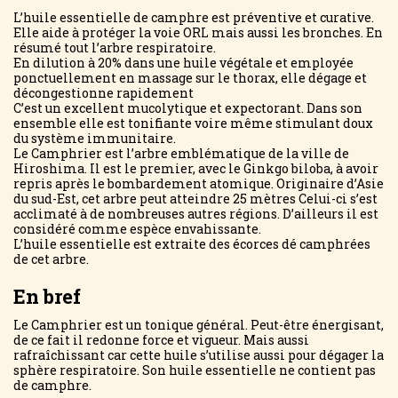
L’huile essentielle de camphre est préventive et curative.
Elle aide à protéger la voie ORL mais aussi les bronches. En
résumé tout l’arbre respiratoire.
En dilution à 20% dans une huile végétale et employée
ponctuellement en massage sur le thorax, elle dégage et
décongestionne rapidement
C’est un excellent mucolytique et expectorant. Dans son
ensemble elle est tonifiante voire même stimulant doux
du système immunitaire.
Le Camphrier est l’arbre emblématique de la ville de
Hiroshima. Il est le premier, avec le Ginkgo biloba, à avoir
repris après le bombardement atomique. Originaire d’Asie
du sud-Est, cet arbre peut atteindre 25 mètres Celui-ci s’est
acclimaté à de nombreuses autres régions. D’ailleurs il est
considéré comme espèce envahissante.
L’huile essentielle est extraite des écorces dé camphrées
de cet arbre.
En bref
Le Camphrier est un tonique général. Peut-être énergisant,
de ce fait il redonne force et vigueur. Mais aussi
rafraîchissant car cette huile s’utilise aussi pour dégager la
sphère respiratoire. Son huile essentielle ne contient pas
de camphre.